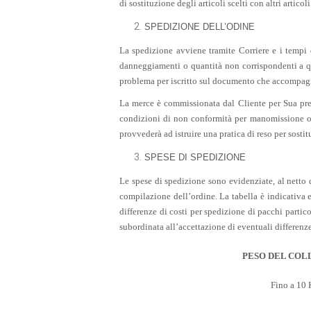
di sostituzione degli articoli scelti con altri arti
SPEDIZIONE DELL’ODINE
La spedizione avviene tramite Corriere e i tempi d
danneggiamenti o quantità non corrispondenti a qu
problema per iscritto sul documento che accompagna
La merce è commissionata dal Cliente per Sua preci
condizioni di non conformità per manomissione o r
provvederà ad istruire una pratica di reso per sost
SPESE DI SPEDIZIONE
Le spese di spedizione sono evidenziate, al netto d
compilazione dell’ordine. La tabella è indicativa e 
differenze di costi per spedizione di pacchi partic
subordinata all’accettazione di eventuali differenze
PESO DEL COLL
Fino a 10 