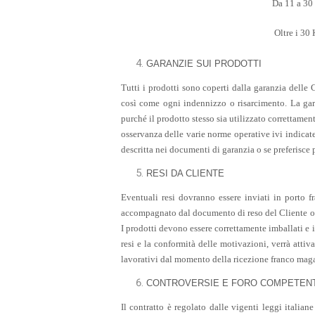
Da 11 a 30
Oltre i 30 
GARANZIE SUI PRODOTTI
Tutti i prodotti sono coperti dalla garanzia delle 
così come ogni indennizzo o risarcimento. La gara
purché il prodotto stesso sia utilizzato correttame
osservanza delle varie norme operative ivi indicate
descritta nei documenti di garanzia o se preferisce po
RESI DA CLIENTE
Eventuali resi dovranno essere inviati in porto f
accompagnato dal documento di reso del Cliente o da
I prodotti devono essere correttamente imballati e int
resi e la conformità delle motivazioni, verrà attiv
lavorativi dal momento della ricezione franco maga
CONTROVERSIE E FORO COMPETEN
Il contratto è regolato dalle vigenti leggi italiane