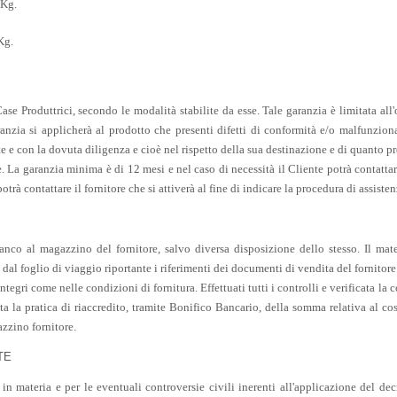
 Kg.
Kg.
Case Produttrici, secondo le modalità stabilite da esse. Tale garanzia è limitata a
nzia si applicherà al prodotto che presenti difetti di conformità e/o malfunzion
nte e con la dovuta diligenza e cioè nel rispetto della sua destinazione e di quanto 
. La garanzia minima è di 12 mesi e nel caso di necessità il Cliente potrà contatt
trà contattare il fornitore che si attiverà al fine di indicare la procedura di assisten
ranco al magazzino del fornitore, salvo diversa disposizione dello stesso. Il mate
l foglio di viaggio riportante i riferimenti dei documenti di vendita del fornitore (
egri come nelle condizioni di fornitura. Effettuati tutti i controlli e verificata la c
ata la pratica di riaccredito, tramite Bonifico Bancario, della somma relativa al co
zzino fornitore.
TE
 in materia e per le eventuali controversie civili inerenti all'applicazione del dec