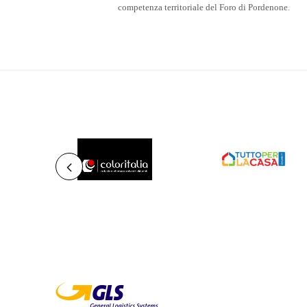
competenza territoriale del Foro di Pordenone.
ER
COLORITALIA
NOBRAND