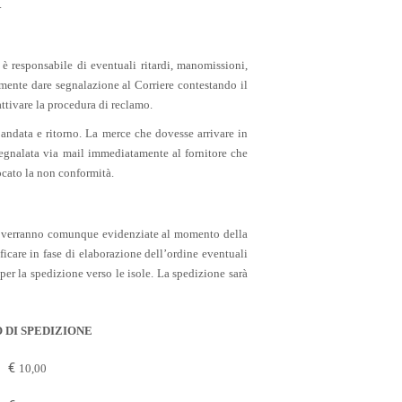
.
 è responsabile di eventuali ritardi, manomissioni,
mente dare segnalazione al Corriere contestando il
ttivare la procedura di reclamo.
 andata e ritorno. La merce che dovesse arrivare in
segnalata via mail immediatamente al fornitore che
ocato la non conformità.
ano e verranno comunque evidenziate al momento della
ificare in fase di elaborazione dell’ordine eventuali
per la spedizione verso le isole. La spedizione sarà
 DI SPEDIZIONE
€
10,00