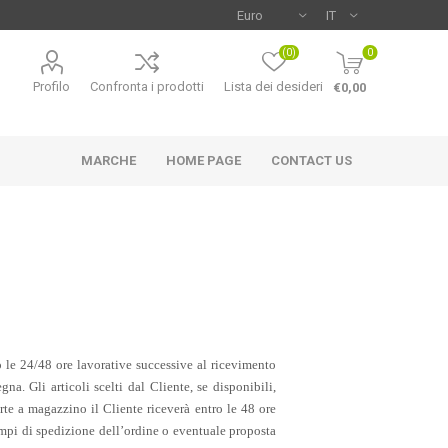
(0)
0
Profilo
Confronta i prodotti
Lista dei desideri
€0,00
MARCHE
HOME PAGE
CONTACT US
 le 24/48 ore lavorative successive al ricevimento
na. Gli articoli scelti dal Cliente, se disponibili,
orte a magazzino il Cliente riceverà entro le 48 ore
tempi di spedizione dell’ordine o eventuale proposta