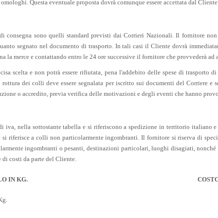
coli omologhi. Questa eventuale proposta dovrà comunque essere accettata dal Cliente
i consegna sono quelli standard previsti dai Corrieri Nazionali. Il fornitore non
anto segnato nel documento di trasporto. In tali casi il Cliente dovrà immediata
 la merce e contattando entro le 24 ore successive il fornitore che provvederà ad a
sa scelta e non potrà essere rifiutata, pena l'addebito delle spese di trasporto di
ottura dei colli deve essere segnalata per iscritto sui documenti del Corriere e 
ituzione o accredito, previa verifica delle motivazioni e degli eventi che hanno prov
i iva, nella sottostante tabella e si riferiscono a spedizione in territorio itali
si riferisce a colli non particolarmente ingombranti. Il fornitore si riserva di spec
olarmente ingombranti o pesanti, destinazioni particolari, luoghi disagiati, nonché 
 di costi da parte del Cliente.
O IN KG.
COSTO
Kg.