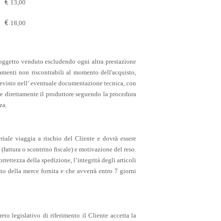
€
13,00
€
18,00
ll'oggetto venduto escludendo ogni altra prestazione
amenti non riscontrabili al momento dell'acquisto,
previsto nell’ eventuale documentazione tecnica, con
are direttamente il produttore seguendo la procedura
za.
riale viaggia a rischio del Cliente e dovrà essere
fattura o scontrino fiscale) e motivazione del reso.
orrettezza della spedizione, l’integrità degli articoli
sto della merce fornita e che avverrà entro 7 giorni
reto legislativo di riferimento il Cliente accetta la